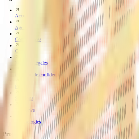
Accueil
Agence
Compétences
Contact
Mentions légales
Politique de confidentialité
Projets
Solutions
Technews
Technologies
Projets