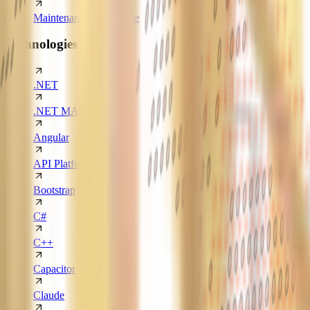
Maintenance applicative
Technologies
.NET
.NET MAUI
Angular
API Platform
Bootstrap
C#
C++
Capacitor
Claude