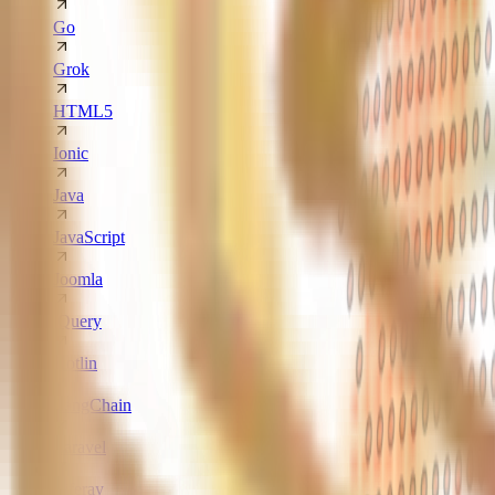
Go
Grok
HTML5
Ionic
Java
JavaScript
Joomla
jQuery
Kotlin
LangChain
Laravel
Liferay