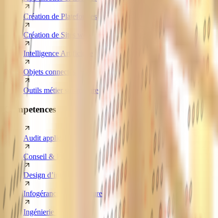
Création de Plateformes
Création de Sites web
Intelligence Artificielle
Objets connectés
Outils métier sur-mesure
Competences
Audit applicatif
Conseil & Pilotage
Design d’interface
Infogérance infrastructure
Ingénierie logicielle