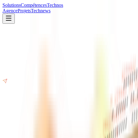
Solutions
Compétences
Technos
Agence
Projets
Technews