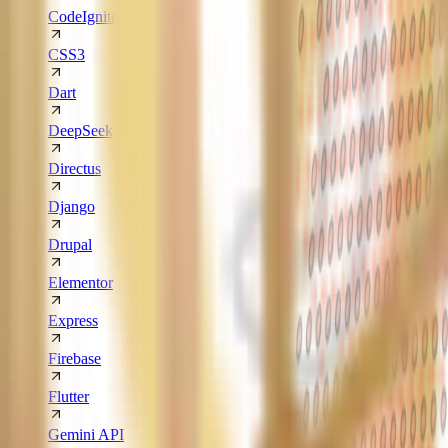
CodeIgniter
CSS3
Dart
DeepSeek
Directus
Django
Drupal
Elementor
Express
Firebase
Flutter
Gemini API