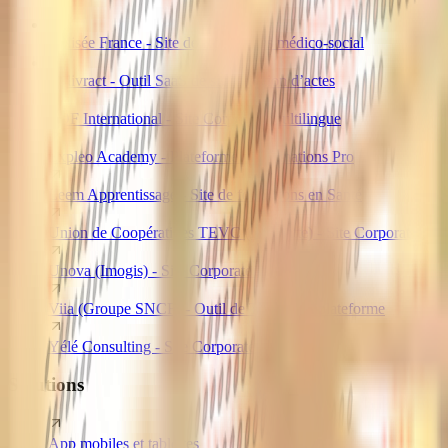
Colisée France - Site de Résidences médico-social
Délivract - Outil SaaS de signification d’actes
EDF International - Site Corporate multilingue
Expleo Academy - Plateforme de formations Pro
Leem Apprentissage - Site de formations en Santé
Union de Coopératives TEVC (Feuillatte) - Site Corporate
Unova (Imogis) - Site Corporate unifié
Viia (Groupe SNCF) - Outil de TMS multiplateforme
Yélé Consulting - Site Corporate RSE
Solutions
App mobiles et tablettes