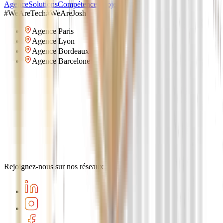
Agence
Solutions
Compétences
Projets
#WeAreTech
#WeAreJosh
Agence Paris
Agence Lyon
Agence Bordeaux
Agence Barcelone
Rejoignez-nous sur nos réseaux