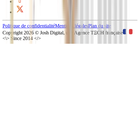
Politique de confidentialité
Mentions légales
Plan du site
Copyright
2026
©
Josh Digital, une Agence TΞCH française
<\>
Since 2014
</>