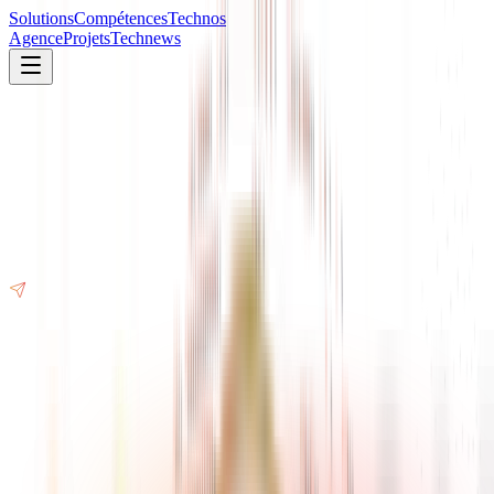
Solutions
Compétences
Technos
Agence
Projets
Technews