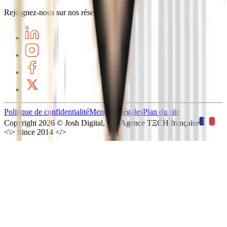
Rejoignez-nous sur nos réseaux
Politique de confidentialité
Mentions légales
Plan du site
Copyright
2026
©
Josh Digital, une Agence TΞCH française
<\>
Since 2014
</>