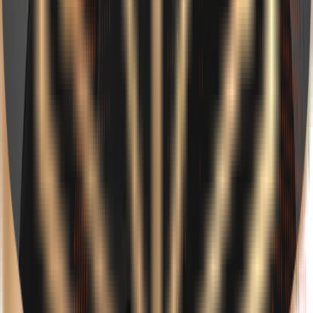
10.07.2020
[Focus projet] VIIA : un projet sur-mesure
CMS
30.05.2019
Symfony : la référence du framework PHP
défi tech ?