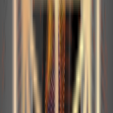
fréquentes
Pourquoi utiliser Qdrant ?
Qdrant ou PGVector : lequel choisir ?
Qu’est-ce qui fait un bon retrieval ?
Comment mettre à jour l’index proprement ?
À quoi sert le reranking ?
Que surveiller en production ?
Quand éviter une base vectorielle ?