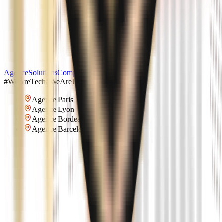
Agence
Solutions
Compétences
Projets
#WeAreTech
#WeAreJosh
Agence Paris
Agence Lyon
Agence Bordeaux
Agence Barcelone